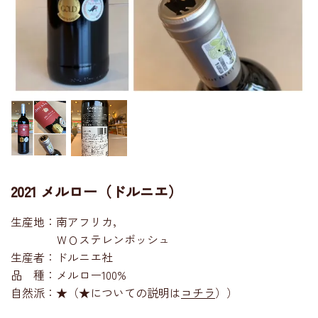
2021 メルロー（ドルニエ）
生産地：南アフリカ，
ＷＯステレンボッシュ
生産者：ドルニエ社
品 種：メルロー100%
自然派：★（★についての説明は
コチラ
））