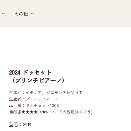
その他
2024 ドゥセット
（プリンチピアーノ）
生産地：イタリア，ピエモンテ州ＶｄＴ
生産者：プリンチピアーノ
品 種：ドルチェット100%
自然派★★★★（★についての説明は
コチラ
）
型番：8919