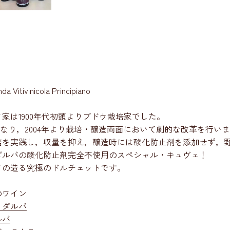
a Vitivinicola Principiano
家は1900年代初頭よりブドウ栽培家でした。
主になり，2004年より栽培・醸造両面において劇的な改革を行い
培を実践し，収量を抑え，醸造時には酸化防止剤を添加せず，
ダルバの酸化防止剤完全不使用のスペシャル・キュヴェ！
ノの造る究極のドルチェットです。
のワイン
・ダルバ
ルバ