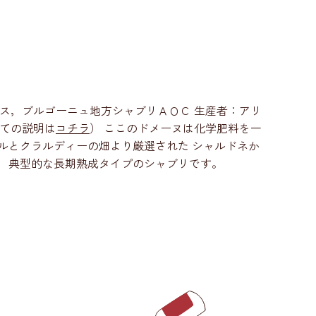
e Moor 生産地：フランス，ブルゴーニュ地方シャブリＡＯＣ 生産者：アリ
いての説明は
コチラ
） ここのドメーヌは化学肥料を一
ルとクラルディーの畑より厳選された シャルドネか
， 典型的な長期熟成タイプのシャブリです。