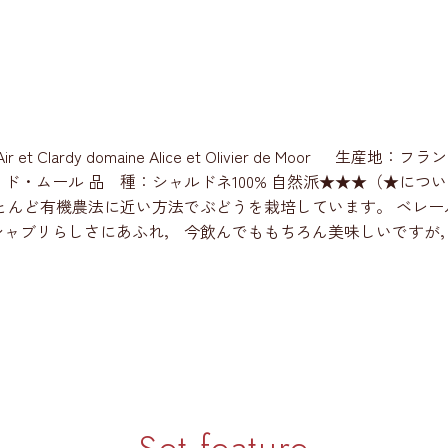
 Bel-Air et Clardy domaine Alice et Olivier d
ド・ムール 品 種：シャルドネ100% 自然派★★★（★につ
とんど有機農法に近い方法でぶどうを栽培しています。 ベレー
シャブリらしさにあふれ， 今飲んでももちろん美味しいですが