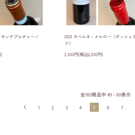
ィ・モンテプルチャーノ
2023 カベルネ・メルロー（ボッシュ
フ）
)
2,300円(税込2,530円)
全
183
商品中
49 - 60
表示
1
2
3
4
5
6
7