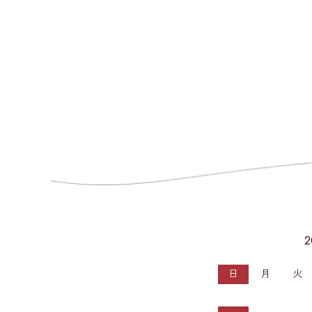
日
月
火