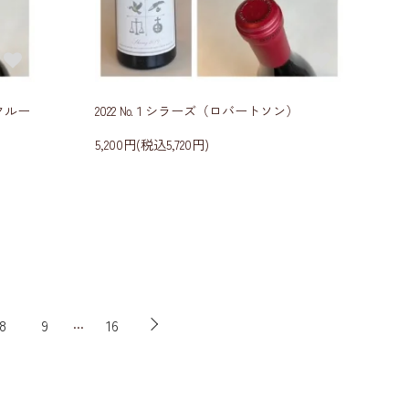
クルー
2022 №１シラーズ（ロバートソン）
5,200円(税込5,720円)
...
8
9
16